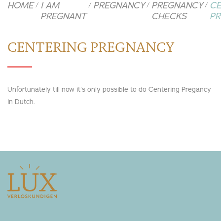
HOME
I AM
PREGNANCY
PREGNANCY
CE
/
/
/
/
PREGNANT
CHECKS
P
CENTERING PREGNANCY
Unfortunately till now it’s only possible to do Centering Pregancy
in Dutch.