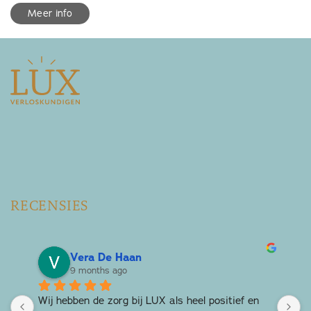
Meer info
RECENSIES
Vera De Haan
9 months ago
Wij hebben de zorg bij LUX als heel positief en 
T