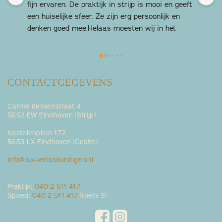
fijn ervaren. De praktijk in strijp is mooi en geeft 
L
een huiselijke sfeer. Ze zijn erg persoonlijk en 
k
denken goed mee.Helaas moesten wij in het 
z
derde trimester naar de gynaecoloog. Maar het 
was heel fijn om de verloskundige van LUX in het 
kraambed thuis weer tegen te komen.
CONTACTGEGEVENS
Carmelitessenstraat 4
5652 EW Eindhoven (Strijp)
Kastelenplein 172
5653 LX Eindhoven (Gestel)
info@lux-verloskundigen.nl
Praktijk:
040 2 511 417
Spoed:
040 2 511 417
(toets 9)