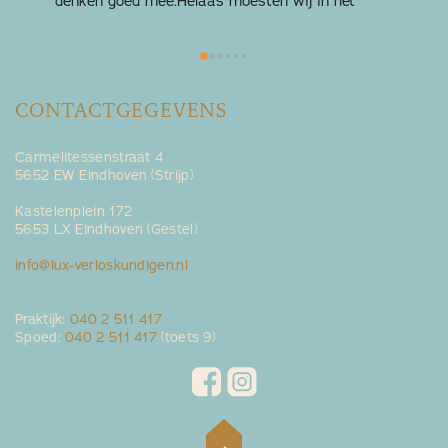
denken goed mee.Helaas moesten wij in het 
z
derde trimester naar de gynaecoloog. Maar het 
was heel fijn om de verloskundige van LUX in het 
kraambed thuis weer tegen te komen.
CONTACTGEGEVENS
Carmelitessenstraat 4
5652 EW Eindhoven (Strijp)
Kastelenplein 172
5653 LX Eindhoven (Gestel)
info@lux-verloskundigen.nl
Praktijk:
040 2 511 417
Spoed:
040 2 511 417
(toets 9)