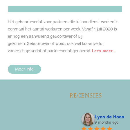
Het geboorteverlof voor partners die in loondienst werken is
eenmaal het aantal werkuren per week. Vanaf 1 juli 2020 is
er nog een aanvullend geboorteverlof bij
gekomen. Geboorteverlof wordt ook wel kraamverlof,
vaderschapsverlof of partnerverlof genoemd.
Lees meer…
Meer info
RECENSIES
Vera De Haan
Lynn de Haas
9 months ago
9 months ago