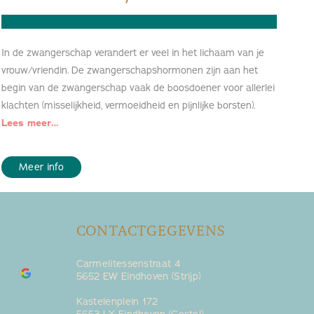
In de zwangerschap verandert er veel in het lichaam van je
vrouw/vriendin. De zwangerschapshormonen zijn aan het
begin van de zwangerschap vaak de boosdoener voor allerlei
klachten (misselijkheid, vermoeidheid en pijnlijke borsten).
Lees meer…
Meer info
CONTACTGEGEVENS
Carmelitessenstraat 4
5652 EW Eindhoven (Strijp)
Anniek Mol
Muhamma
9 months ago
10 months
Kastelenplein 172