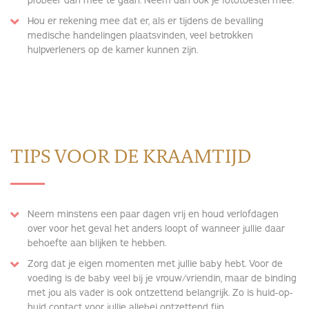
probeer dan mee te gaan. Neem dan ook je fototoestel mee.
Hou er rekening mee dat er, als er tijdens de bevalling
medische handelingen plaatsvinden, veel betrokken
hulpverleners op de kamer kunnen zijn.
TIPS VOOR DE KRAAMTIJD
Neem minstens een paar dagen vrij en houd verlofdagen
over voor het geval het anders loopt of wanneer jullie daar
behoefte aan blijken te hebben.
Zorg dat je eigen momenten met jullie baby hebt. Voor de
voeding is de baby veel bij je vrouw/vriendin, maar de binding
met jou als vader is ook ontzettend belangrijk. Zo is huid-op-
huid contact voor jullie allebei ontzettend fijn.