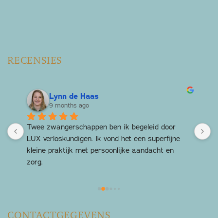
RECENSIES
Lynn de Haas
9 months ago
Twee zwangerschappen ben ik begeleid door 
H
 
LUX verloskundigen. Ik vond het een superfijne 
g
kleine praktijk met persoonlijke aandacht en 
t
zorg.
T
c
 
CONTACTGEGEVENS