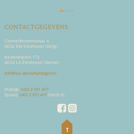
derde trimester naar de gynaecoloog. Maar het 
was heel fijn om de verloskundige van LUX in het 
kraambed thuis weer tegen te komen.
CONTACTGEGEVENS
Carmelitessenstraat 4
5652 EW Eindhoven (Strijp)
Kastelenplein 172
5653 LX Eindhoven (Gestel)
info@lux-verloskundigen.nl
Praktijk:
040 2 511 417
Spoed:
040 2 511 417
(toets 9)