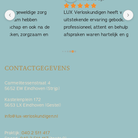
LUX Verloskundigen heeft van begin tot eind een 
O
uitstekende ervaring geboden. Het team is 
L
e 
professioneel, attent en behulpzaam. De 
o
 
afspraken waren hartelijk en geruststellend, en 
p
 
de bevalling was werkelijk bijzonder en prachtig. 
p
Hun zorg zorgde ervoor dat de hele reis veilig en 
a
ondersteund aanvoelde. Een echte aanrader.
w
e 
B
CONTACTGEGEVENS
Carmelitessenstraat 4
5652 EW Eindhoven (Strijp)
Kastelenplein 172
5653 LX Eindhoven (Gestel)
info@lux-verloskundigen.nl
Praktijk:
040 2 511 417