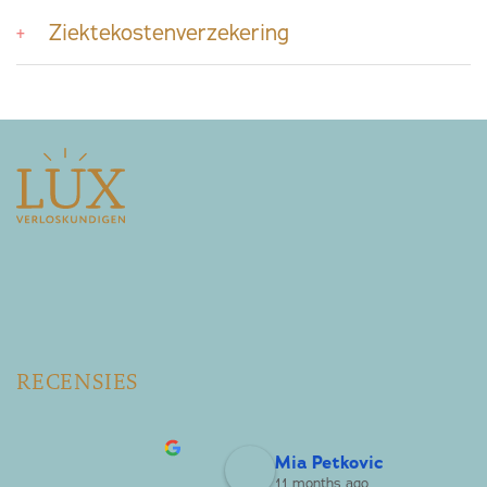
Ziektekostenverzekering
RECENSIES
Mia Petkovic
11 months ago