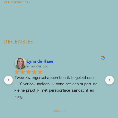
RECENSIES
Lynn de Haas
9 months ago
Twee zwangerschappen ben ik begeleid door 
H
 
LUX verloskundigen. Ik vond het een superfijne 
g
kleine praktijk met persoonlijke aandacht en 
t
zorg.
T
c
 