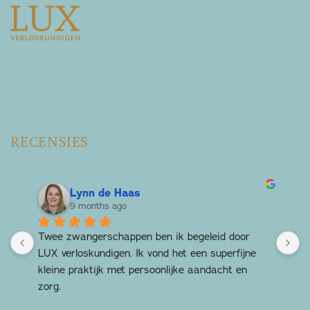
RECENSIES
Lynn de Haas
9 months ago
Twee zwangerschappen ben ik begeleid door 
H
 
LUX verloskundigen. Ik vond het een superfijne 
g
kleine praktijk met persoonlijke aandacht en 
t
zorg.
T
c