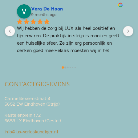
Vera De Haan
9 months ago
Wij hebben de zorg bij LUX als heel positief en 
T
fijn ervaren. De praktijk in strijp is mooi en geeft 
L
een huiselijke sfeer. Ze zijn erg persoonlijk en 
k
denken goed mee.Helaas moesten wij in het 
z
derde trimester naar de gynaecoloog. Maar het 
was heel fijn om de verloskundige van LUX in het 
kraambed thuis weer tegen te komen.
CONTACTGEGEVENS
Carmelitessenstraat 4
5652 EW Eindhoven (Strijp)
Kastelenplein 172
5653 LX Eindhoven (Gestel)
info@lux-verloskundigen.nl